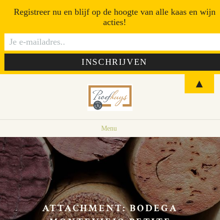
Registreer nu en blijf op de hoogte van alle kaas en wijn
acties!
▲
Menu
ATTACHMENT: BODEGA