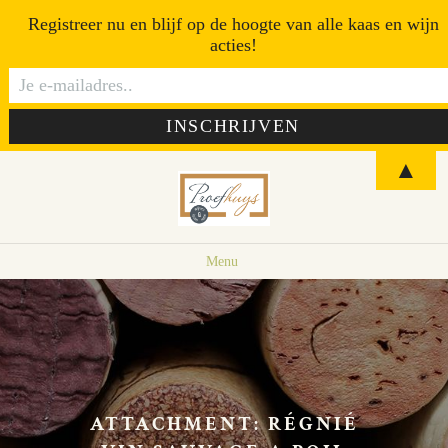
Registreer nu en blijf op de hoogte van alle kaas en wijn
acties!
▲
Menu
ATTACHMENT: RÉGNIÉ