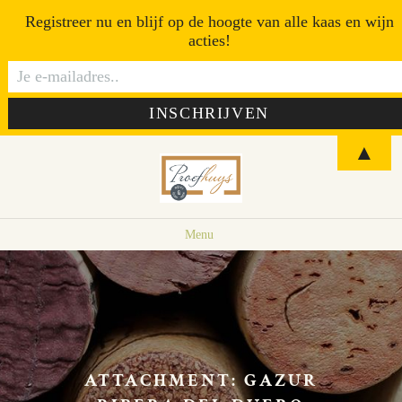
Registreer nu en blijf op de hoogte van alle kaas en wijn
acties!
▲
Menu
ATTACHMENT: GAZUR