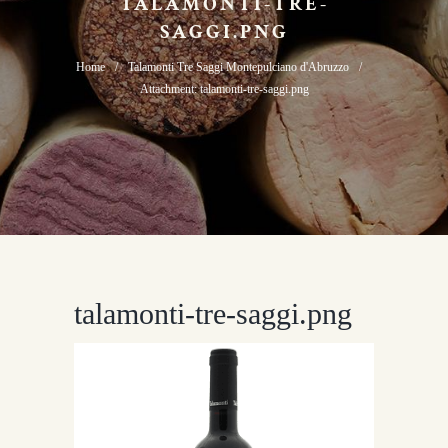
TALAMONTI-TRE-
SAGGI.PNG
Home
Talamonti Tre Saggi Montepulciano d'Abruzzo
Attachment: talamonti-tre-saggi.png
talamonti-tre-saggi.png