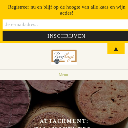
Registreer nu en blijf op de hoogte van alle kaas en wijn
acties!
▲
Menu
ATTACHMENT: