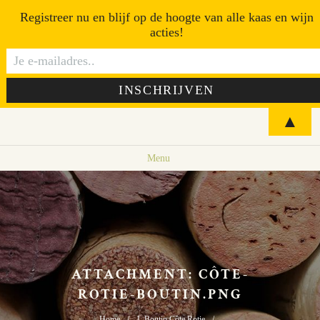
Registreer nu en blijf op de hoogte van alle kaas en wijn
acties!
▲
Menu
ATTACHMENT: CÔTE-
ROTIE-BOUTIN.PNG
Home
J. Boutin Côte Rotie