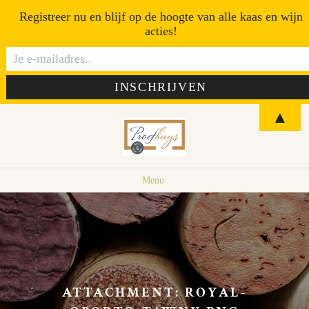
Registreer nu en blijf op de hoogte van alle kaas en wijn
acties!
▲
Menu
ATTACHMENT: ROYAL-