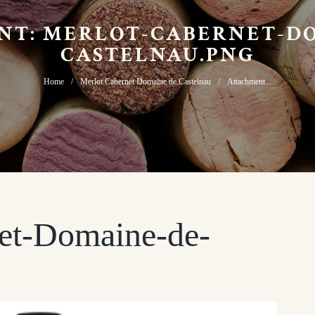
NT: MERLOT-CABERNET-DO
CASTELNAU.PNG
Home
Merlot Cabernet Domaine de Castelnau
Attachment...
net-Domaine-de-