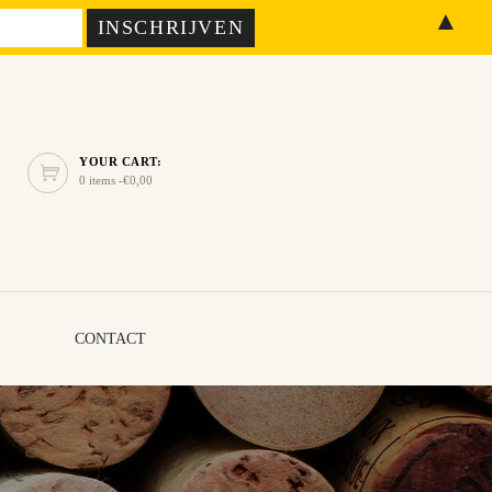
▲
YOUR CART:
0 items -
€
0,00
CONTACT