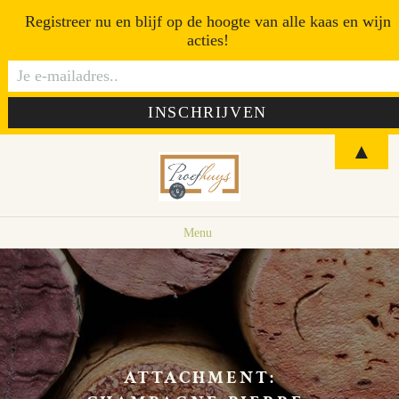
Registreer nu en blijf op de hoogte van alle kaas en wijn
acties!
▲
Menu
ATTACHMENT: