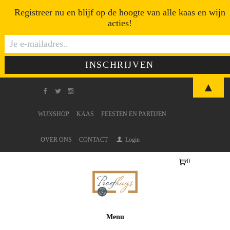
Registreer nu en blijf op de hoogte van alle kaas en wijn
acties!
▲
WIJNSHOP
KAAS
FEESTEN EN PARTIJEN
OVER ONS
CONTACT
Login
0
Ite
ms
-
€0
Menu
,0
0