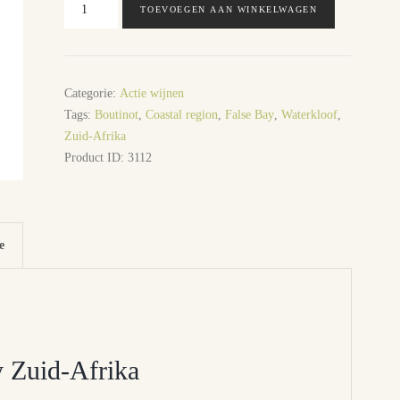
TOEVOEGEN AAN WINKELWAGEN
False
Bay
Zuid-
Afrika
Categorie:
Actie wijnen
aantal
Tags:
Boutinot
,
Coastal region
,
False Bay
,
Waterkloof
,
Zuid-Afrika
Product ID:
3112
e
y Zuid-Afrika