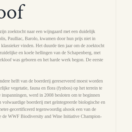
oof
zijn zoektocht naar een wijngaard met een duidelijk
lis, Paulliac, Barolo, kwamen door hun prijs niet in
klassieker vinden. Het duurde tien jaar om de zoektocht
 zuidelijke en koele hellingen van de Schapenberg, met
erkloof was geboren en het harde werk begon. De eerste
andere helft van de boerderij gereserveerd moest worden
jke vegetatie, fauna en flora (fynbos) op het terrein te
e inspanningen, werd in 2008 besloten om te beginnen
volwaardige boerderij met geïntegreerde biologische en
ter-gecertificeerd tegenwoordig alsook een van de
ie de WWF Biodiversity and Wine Initiative Champion-