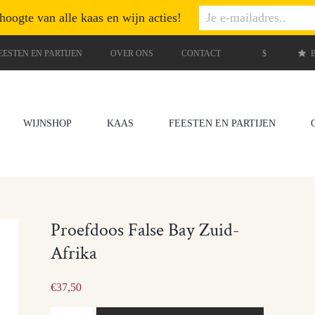
 hoogte van alle kaas en wijn acties!
EESTEN EN PARTIJEN
OVER ONS
CONTACT
$
B
WIJNSHOP
KAAS
FEESTEN EN PARTIJEN
Proefdoos False Bay Zuid-
Afrika
€
37,50
Proefdoos