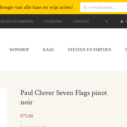
 hoogte van alle kaas en wijn acties!
EESTEN EN PARTIJEN
OVER ONS
CONTACT
$
B
WIJNSHOP
KAAS
FEESTEN EN PARTIJEN
Paul Cluver Seven Flags pinot
noir
€
75,00