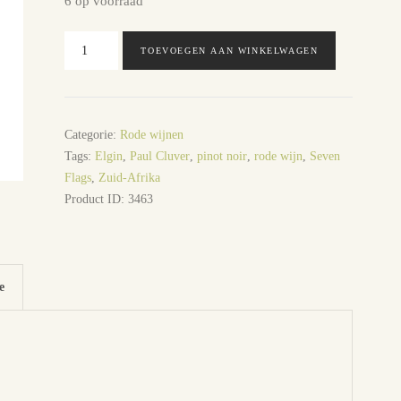
6 op voorraad
Paul
TOEVOEGEN AAN WINKELWAGEN
Cluver
Seven
Flags
pinot
Categorie:
Rode wijnen
noir
Tags:
Elgin
,
Paul Cluver
,
pinot noir
,
rode wijn
,
Seven
aantal
Flags
,
Zuid-Afrika
Product ID:
3463
e