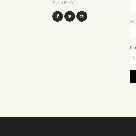
Social Media
Ach
E-