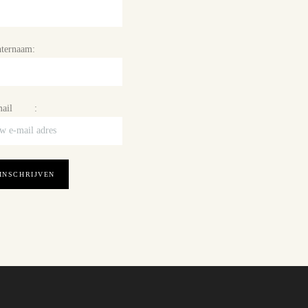
ternaam:
mail :