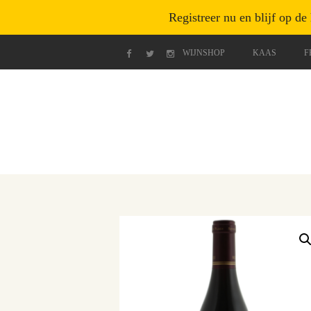
Registreer nu en blijf op de
WIJNSHOP
KAAS
F