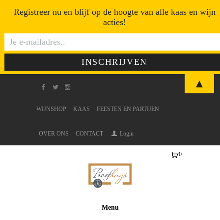
Registreer nu en blijf op de hoogte van alle kaas en wijn
acties!
▲
WIJNSHOP
KAAS
FEESTEN EN PARTIJEN
OVER ONS
CONTACT
Login
0
Ite
ms
-
€0
Menu
,0
0