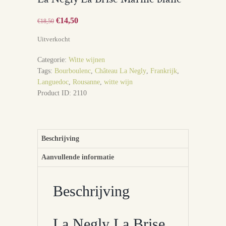
Oorspronkelijke
€
14,50
Huidige
€
18,50
prijs
prijs
Uitverkocht
was:
is:
€18,50.
€14,50.
Categorie:
Witte wijnen
Tags:
Bourboulenc
,
Château La Negly
,
Frankrijk
,
Languedoc
,
Rousanne
,
witte wijn
Product ID:
2110
Beschrijving
Aanvullende informatie
Beschrijving
La Negly La Brise