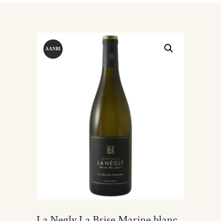
AANBI
EDING!
La Negly La Brise Marine blanc