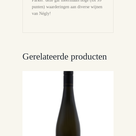
Parker: deze gaf meermaals hoge (tot 99
punten) waarderingen aan diverse wijnen
van Négly!
Gerelateerde producten