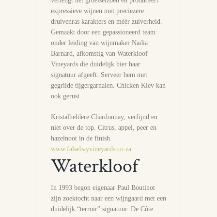
verlengt het groeiseizoen en produceert
expressieve wijnen met preciezere
druivenras karakters en méér zuiverheid.
Gemaakt door een gepassioneerd team
onder leiding van wijnmaker Nadia
Barnard, afkomstig van Waterkloof
Vineyards die duidelijk hier haar
signatuur afgeeft. Serveer hem met
gegrilde tijgergarnalen. Chicken Kiev kan
ook gerust.
Kristalheldere Chardonnay, verfijnd en
niet over de top. Citrus, appel, peer en
hazelnoot in de finish.
www.falsebayvineyards.co.za
Waterkloof
In 1993 begon eigenaar Paul Boutinot
zijn zoektocht naar een wijngaard met een
duidelijk “terroir” signatuur. De Côte