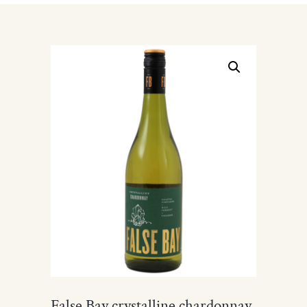
False Bay crystalline chardonnay