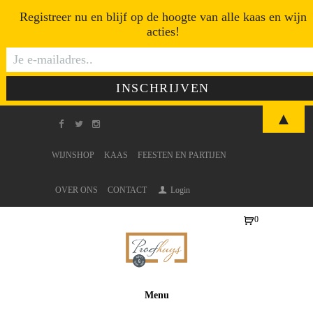
Registreer nu en blijf op de hoogte van alle kaas en wijn
acties!
▲
WIJNSHOP
KAAS
FEESTEN EN PARTIJEN
OVER ONS
CONTACT
Login
0
Ite
ms
-
€0
Menu
,0
0