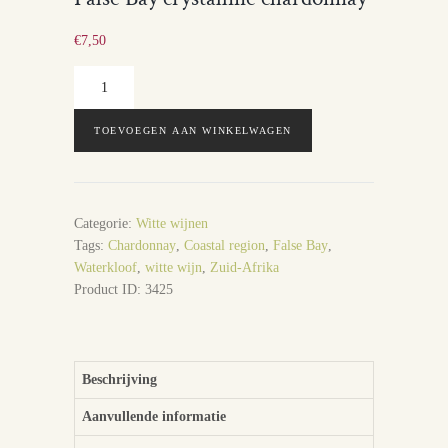
€
7,50
False
Bay
crystalline
TOEVOEGEN AAN WINKELWAGEN
chardonnay
aantal
Categorie:
Witte wijnen
Tags:
Chardonnay
,
Coastal region
,
False Bay
,
Waterkloof
,
witte wijn
,
Zuid-Afrika
Product ID:
3425
Beschrijving
Aanvullende informatie