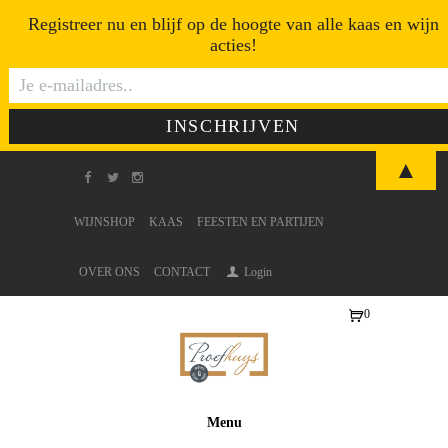
Registreer nu en blijf op de hoogte van alle kaas en wijn
acties!
▲
WIJNSHOP
KAAS
FEESTEN EN PARTIJEN
OVER ONS
CONTACT
Login
0
Ite
ms
-
€0
Menu
,0
0