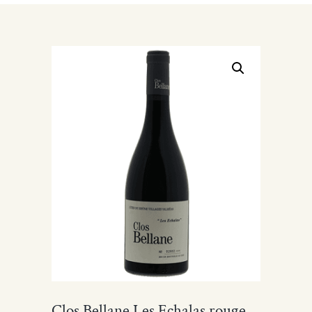
Clos Bellane Les Echalas rouge