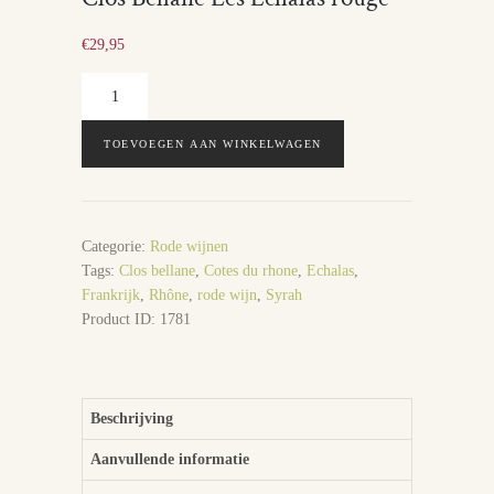
€
29,95
Clos
Bellane
Les
TOEVOEGEN AAN WINKELWAGEN
Echalas
rouge
aantal
Categorie:
Rode wijnen
Tags:
Clos bellane
,
Cotes du rhone
,
Echalas
,
Frankrijk
,
Rhône
,
rode wijn
,
Syrah
Product ID:
1781
Beschrijving
Aanvullende informatie