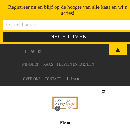
Registreer nu en blijf op de hoogte van alle kaas en wijn
acties!
▲
WIJNSHOP
KAAS
FEESTEN EN PARTIJEN
OVER ONS
CONTACT
Login
0
Ite
ms
-
€0
Menu
,0
0