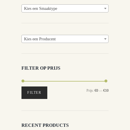
Kies een Smaaktype
Kies een Producent
FILTER OP PRIJS
Min.
Max.
Prijs:
€0
—
€10
FILTER
prijs
prijs
RECENT PRODUCTS