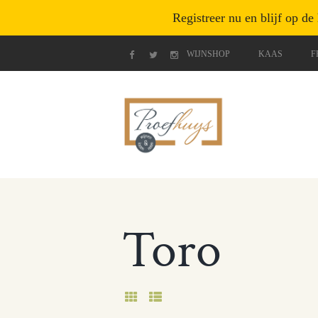
Registreer nu en blijf op de
WIJNSHOP
KAAS
F
Toro