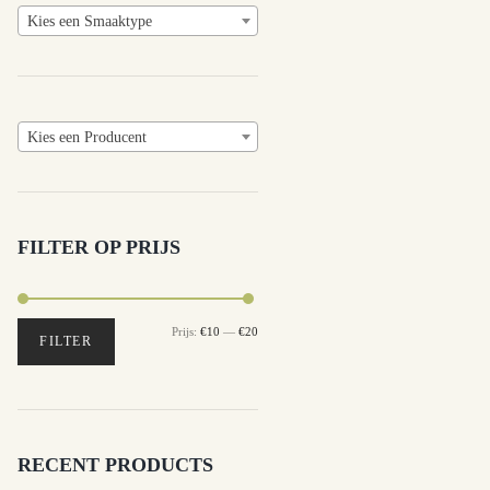
Kies een Smaaktype
Kies een Producent
FILTER OP PRIJS
Prijs:
€10
—
€20
Min.
Max.
FILTER
prijs
prijs
RECENT PRODUCTS