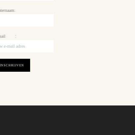
ternaam:
mail :