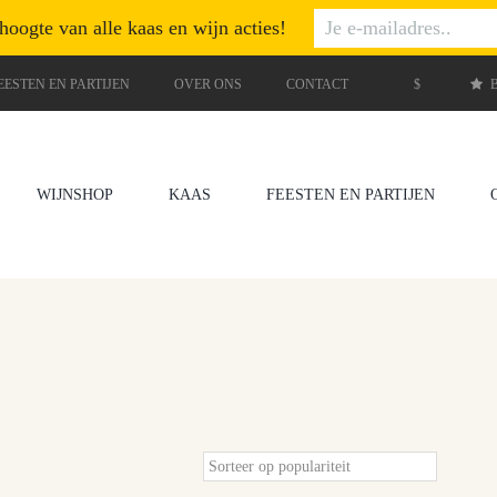
 hoogte van alle kaas en wijn acties!
EESTEN EN PARTIJEN
OVER ONS
CONTACT
$
B
WIJNSHOP
KAAS
FEESTEN EN PARTIJEN