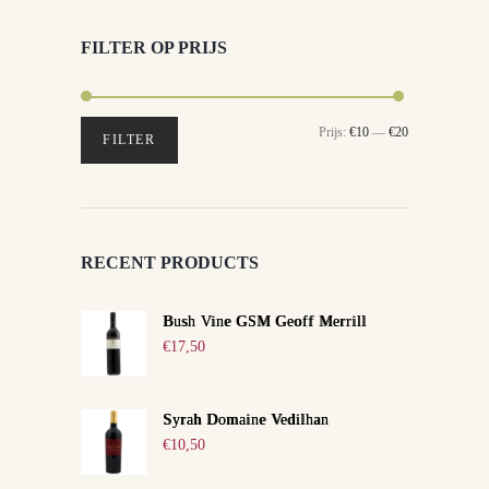
FILTER OP PRIJS
Min.
Max.
Prijs:
€10
—
€20
FILTER
prijs
prijs
RECENT PRODUCTS
Bush Vine GSM Geoff Merrill
€
17,50
Syrah Domaine Vedilhan
€
10,50