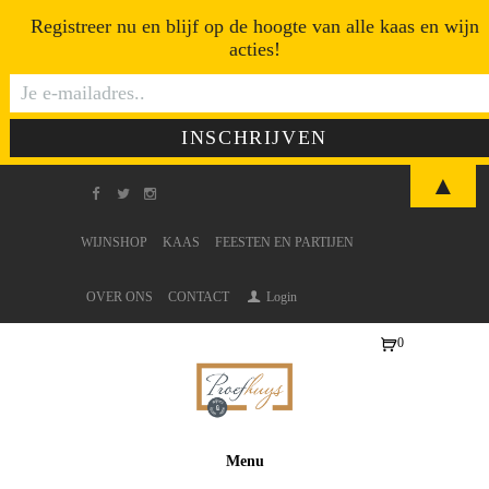
Registreer nu en blijf op de hoogte van alle kaas en wijn
acties!
▲
WIJNSHOP
KAAS
FEESTEN EN PARTIJEN
OVER ONS
CONTACT
Login
0
Ite
ms
-
€0
Menu
,0
0