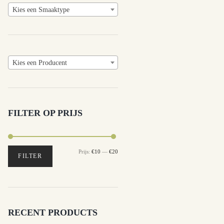
Kies een Smaaktype
Kies een Producent
FILTER OP PRIJS
Prijs:
€10
—
€20
Min.
Max.
FILTER
prijs
prijs
RECENT PRODUCTS