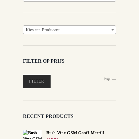
Kies een Producent
FILTER OP PRIJS
Min.
Max.
Prijs:
—
FILTER
prijs
prijs
RECENT PRODUCTS
Bush Vine GSM Geoff Merrill