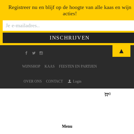
Registreer nu en blijf op de hoogte van alle kaas en wijn
acties!
▲
WIJNSHOP
KAAS
FEESTEN EN PARTIJEN
OVER ONS
CONTACT
Login
0
Ite
ms
-
€0
Menu
,0
0