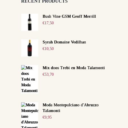
RECENT PRODUCTS
Bush Vine GSM Geoff Merrill
€
17,50
Syrah Domaine Vedilhan
€
10,50
Mix doos Trebi en Moda Talamonti
€
53,70
Moda Montepulciano d'Abruzzo
Talamonti
€
9,95