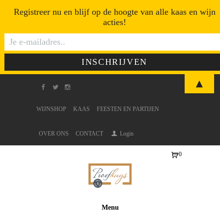
Registreer nu en blijf op de hoogte van alle kaas en wijn
acties!
▲
WIJNSHOP
KAAS
FEESTEN EN PARTIJEN
OVER ONS
CONTACT
Login
0
Ite
ms
-
€0
Menu
,0
0