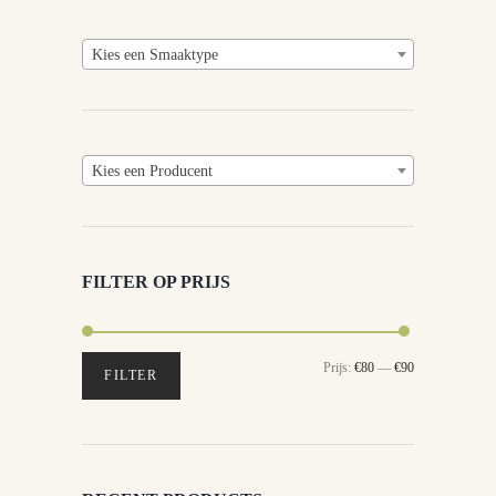
Kies een Smaaktype
Kies een Producent
FILTER OP PRIJS
Min.
Max.
Prijs:
€80
—
€90
FILTER
prijs
prijs