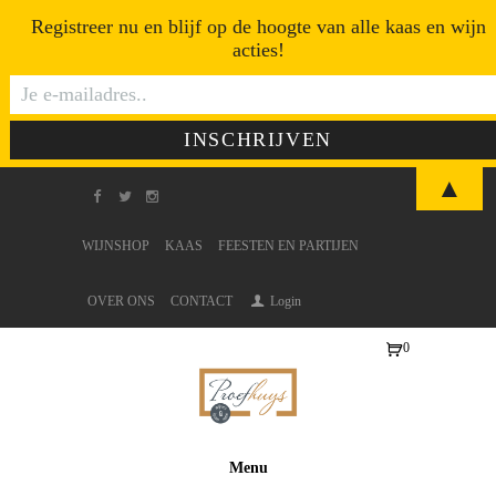
Registreer nu en blijf op de hoogte van alle kaas en wijn
acties!
▲
WIJNSHOP
KAAS
FEESTEN EN PARTIJEN
OVER ONS
CONTACT
Login
0
Ite
ms
-
€0
Menu
,0
0