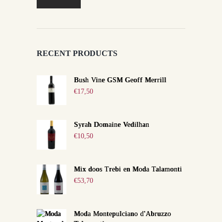
prijs
prijs
RECENT PRODUCTS
Bush Vine GSM Geoff Merrill
€
17,50
Syrah Domaine Vedilhan
€
10,50
Mix doos Trebi en Moda Talamonti
€
53,70
Moda Montepulciano d'Abruzzo