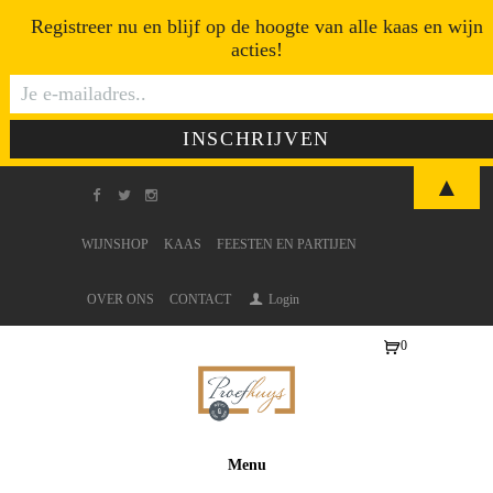
Registreer nu en blijf op de hoogte van alle kaas en wijn
acties!
▲
WIJNSHOP
KAAS
FEESTEN EN PARTIJEN
OVER ONS
CONTACT
Login
0
Ite
ms
-
€0
Menu
,0
0