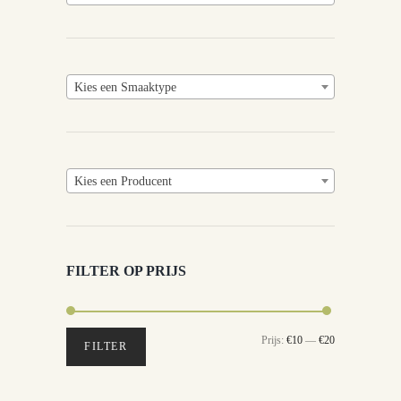
Kies een Smaaktype
Kies een Producent
FILTER OP PRIJS
Min.
Max.
Prijs:
€10
—
€20
FILTER
prijs
prijs