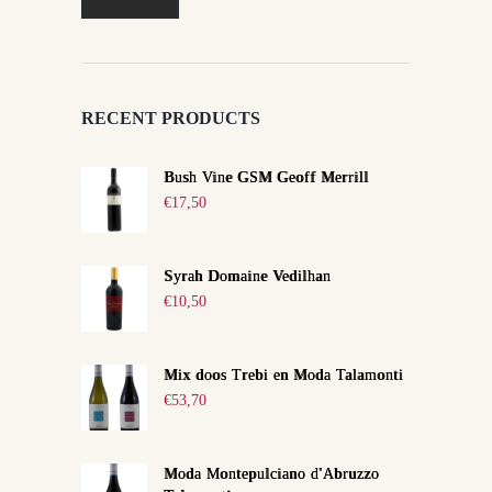
prijs
prijs
RECENT PRODUCTS
Bush Vine GSM Geoff Merrill
€
17,50
Syrah Domaine Vedilhan
€
10,50
Mix doos Trebi en Moda Talamonti
€
53,70
Moda Montepulciano d'Abruzzo