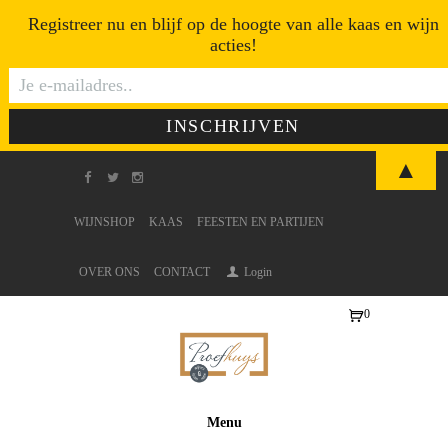
Registreer nu en blijf op de hoogte van alle kaas en wijn
acties!
▲
WIJNSHOP
KAAS
FEESTEN EN PARTIJEN
OVER ONS
CONTACT
Login
0
Ite
ms
-
€0
Menu
,0
0