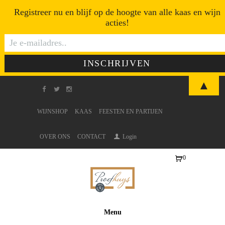
Registreer nu en blijf op de hoogte van alle kaas en wijn
acties!
▲
WIJNSHOP
KAAS
FEESTEN EN PARTIJEN
OVER ONS
CONTACT
Login
0
Ite
ms
-
€0
Menu
,0
0