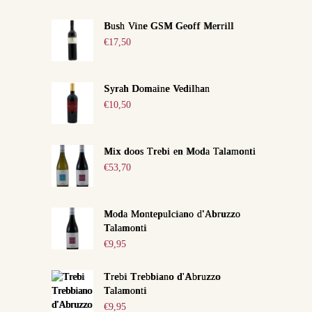
Bush Vine GSM Geoff Merrill
€
17,50
Syrah Domaine Vedilhan
€
10,50
Mix doos Trebi en Moda Talamonti
€
53,70
Moda Montepulciano d'Abruzzo
Talamonti
€
9,95
Trebi Trebbiano d'Abruzzo
Talamonti
€
9,95