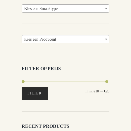
Kies een Smaaktype
Kies een Producent
FILTER OP PRIJS
Min.
Max.
Prijs:
€10
—
€20
FILTER
prijs
prijs
RECENT PRODUCTS