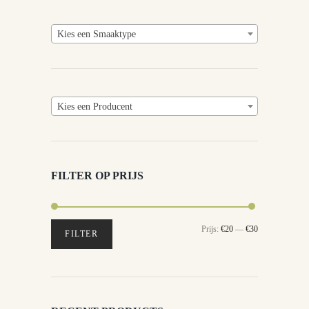
Kies een Smaaktype
Kies een Producent
FILTER OP PRIJS
Min.
Max.
Prijs:
€20
—
€30
FILTER
prijs
prijs