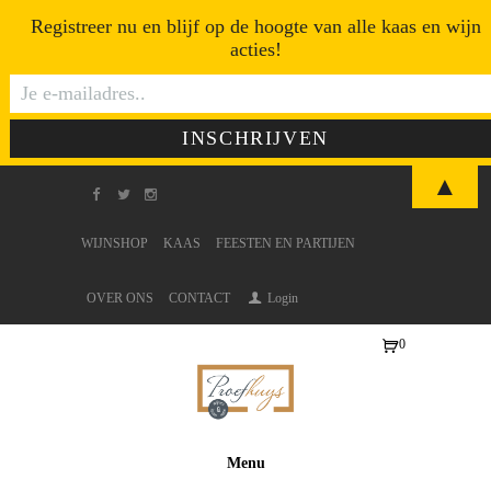
Registreer nu en blijf op de hoogte van alle kaas en wijn
acties!
▲
WIJNSHOP
KAAS
FEESTEN EN PARTIJEN
OVER ONS
CONTACT
Login
0
Ite
ms
-
€0
Menu
,0
0