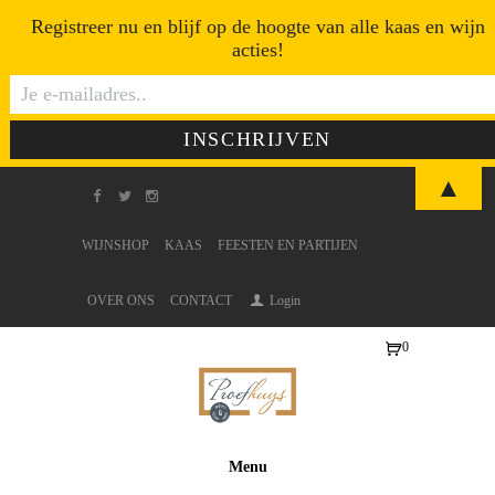
Registreer nu en blijf op de hoogte van alle kaas en wijn
acties!
▲
WIJNSHOP
KAAS
FEESTEN EN PARTIJEN
OVER ONS
CONTACT
Login
0
Ite
ms
-
€0
Menu
,0
0