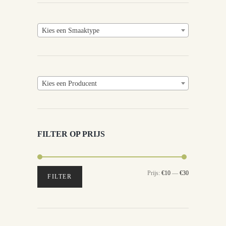
Kies een Smaaktype
Kies een Producent
FILTER OP PRIJS
Min.
Max.
Prijs:
€10
—
€30
FILTER
prijs
prijs