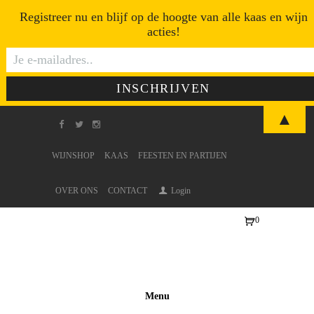
Registreer nu en blijf op de hoogte van alle kaas en wijn
acties!
▲
WIJNSHOP
KAAS
FEESTEN EN PARTIJEN
OVER ONS
CONTACT
Login
0
Ite
ms
-
€0
Menu
,0
0