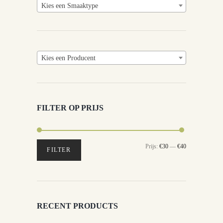
Kies een Smaaktype
Kies een Producent
FILTER OP PRIJS
Min.
Max.
Prijs:
€30
—
€40
FILTER
prijs
prijs
RECENT PRODUCTS