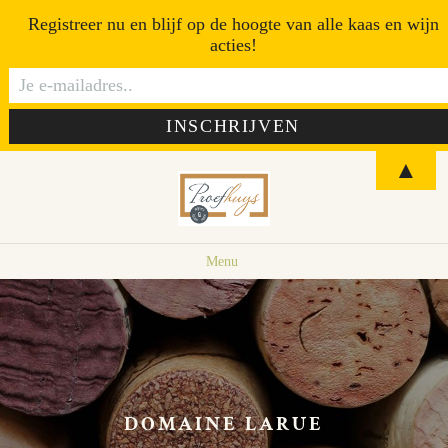
Registreer nu en blijf op de hoogte van alle kaas en wijn
acties!
▲
Menu
DOMAINE LARUE