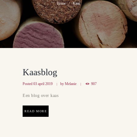
Home
Kaas
Kaasblog
Posted
03 april 2019
by
Melanie
907
Een blog over kaas
READ MORE