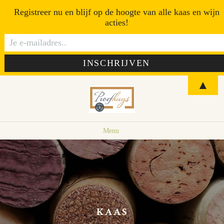
Registreer nu en blijf op de hoogte van alle kaas en wijn
acties!
▲
Menu
KAAS